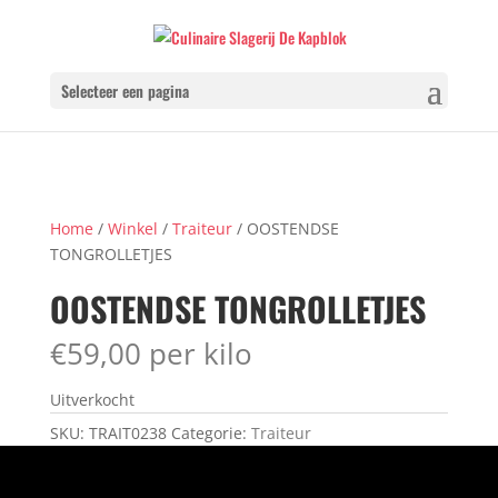
Selecteer een pagina
Home
/
Winkel
/
Traiteur
/ OOSTENDSE
TONGROLLETJES
OOSTENDSE TONGROLLETJES
€
59,00
per kilo
Uitverkocht
SKU:
TRAIT0238
Categorie:
Traiteur